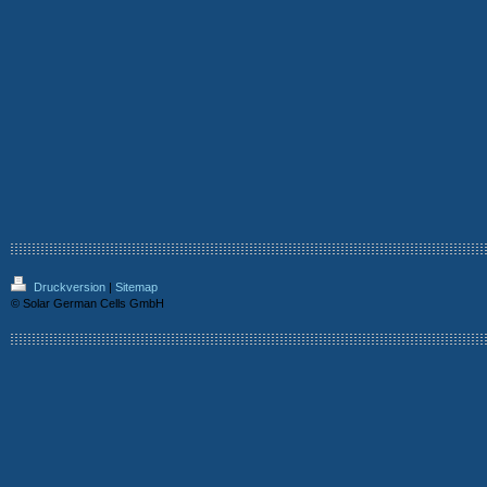
Druckversion
|
Sitemap
© Solar German Cells GmbH