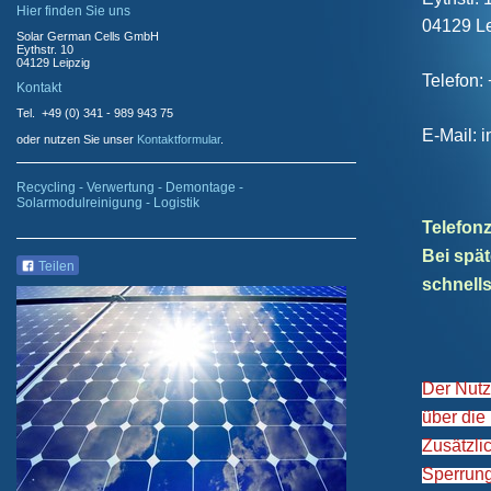
Hier finden Sie uns
04129 Le
Solar German Cells GmbH
Eythstr. 10
04129 Leipzig
Telefon:
Kontakt
Tel. +49 (0) 341 - 989 943 75
E-Mail: 
oder nutzen Sie unser
Kontaktformular
.
Recycling - Verwertung - Demontage -
Solarmodulreinigung - Logistik
Telefonz
Bei spät
Teilen
schnell
Der Nutz
über die
Zusätzli
Sperrun